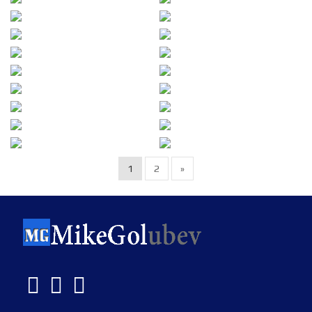
ПРОСМОТР
СТРАНИЦА
ПРОСМОТР
СТРАНИЦА
ПРОСМОТР
СТРАНИЦА
ПРОСМОТР
СТРАНИЦА
ПРОСМОТР
СТРАНИЦА
ПРОСМОТР
СТРАНИЦА
ПРОСМОТР
СТРАНИЦА
ПРОСМОТР
СТРАНИЦА
ПРОСМОТР
СТРАНИЦА
ПРОСМОТР
СТРАНИЦА
ПРОСМОТР
СТРАНИЦА
ПРОСМОТР
СТРАНИЦА
ПРОСМОТР
СТРАНИЦА
ПРОСМОТР
СТРАНИЦА
ПРОСМОТР
СТРАНИЦА
ПРОСМОТР
СТРАНИЦА
1
2
»