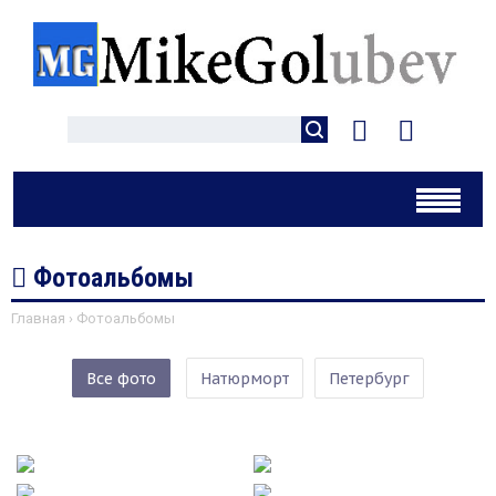
Фотоальбомы
Главная
›
Фотоальбомы
Все фото
Натюрморт
Петербург
ПРОСМОТР
СТРАНИЦА
ПРОСМОТР
СТРАНИЦА
ПРОСМОТР
СТРАНИЦА
ПРОСМОТР
СТРАНИЦА